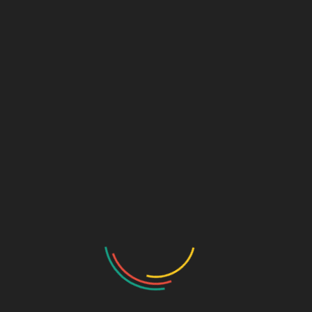
NEUESTE BEITRÄGE
Donec iaculis gravida nulla
Etiam bibendum elit eget erat
Praesent id justo in neque elementum
Cum sociis natoque penatibus et magnis
Nam sed tellus id magna elementum tincidunt
NEUESTE KOMMENTARE
ARCHIV
Oktober 2018